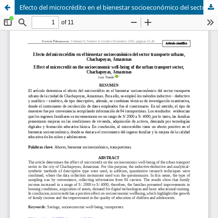
Efecto del microcrédito en el bienestar socioeconómico del sector transporte urbano, Chachapoyas, Amazonas