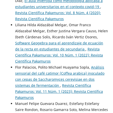
Diaz,
El aula invertida como metodología aplicada a
estudiantes universitarios en el contexto covid-19
,
Revista Científica Pakamuros: Vol. 8 Núm. 4 (2020):
Revista Científica Pakamuros
Liliana Hilda Aldazábal Melgar, Omar Franco
Aldazabal Melgar, Esther Justina Vergara Causo, Helen
Ibeth Cárdenas Solis, Ricardo Iván Vertiz Osores,
Software Geogebra para el aprendizaje de ecuación
de la recta en estudiantes de secundaria
,
Revista
Científica Pakamuros: Vol. 10 Núm. 1 (2022): Revista
Científica Pakamuros
Flor Palacios, Polito Michael Huayama Sopla,
Análisis
sensorial del café catimor (Coffea arabica) inoculado
con cepas de Saccharomyces cerevisiae en dos
sistemas de fermentación
,
Revista Científica
Pakamuros: Vol. 11 Núm. 1 (2023): Revista Científica
Pakamuros
Manuel Felipe Guevara Duarez, Estefany Estefany
Saire Rondon, Rosario Gamarra Soto, Melina Mercedes