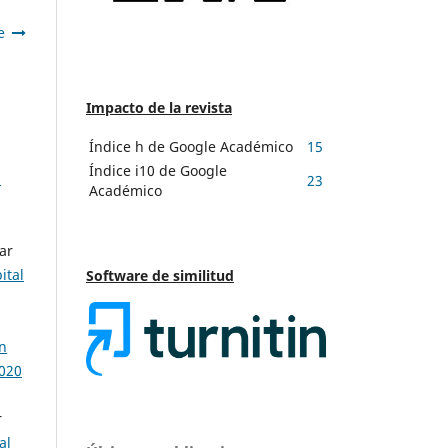
e
Impacto de la revista
Índice h de Google Académico
15
Índice i10 de Google
s
23
Académico
ar
ital
Software de similitud
n
2020
r
al