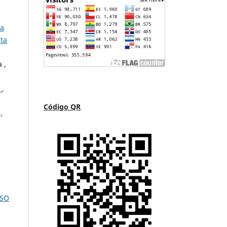
la
sta
 ,
s
,
Código QR
,
ISO