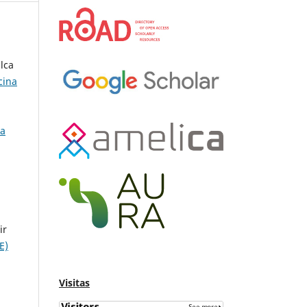
lca
cina
la
ir
E)
Visitas