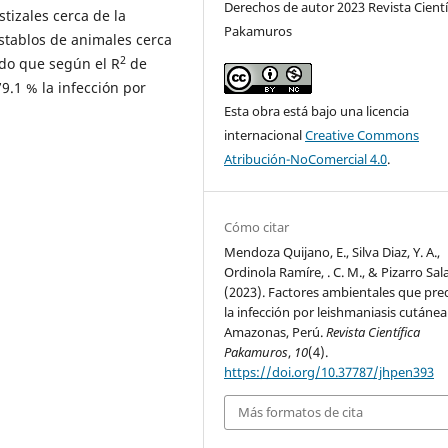
Derechos de autor 2023 Revista Cientí
tizales cerca de la
Pakamuros
establos de animales cerca
2
ndo que según el R
de
9.1 % la infección por
Esta obra está bajo una licencia
internacional
Creative Commons
Atribución-NoComercial 4.0
.
Cómo citar
Mendoza Quijano, E., Silva Diaz, Y. A.,
Ordinola Ramíre, . C. M., & Pizarro Sal
(2023). Factores ambientales que pre
la infección por leishmaniasis cutánea
Amazonas, Perú.
Revista Científica
Pakamuros
,
10
(4).
https://doi.org/10.37787/jhpen393
Más formatos de cita