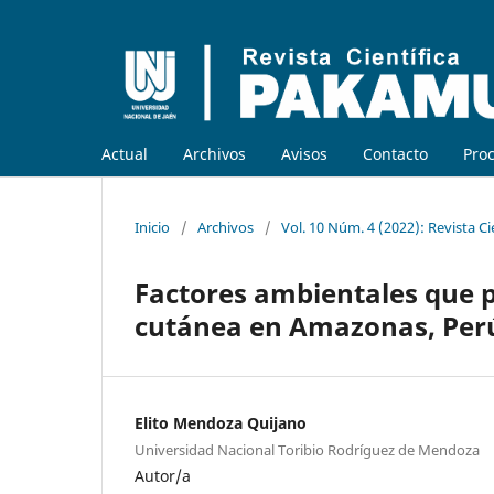
Actual
Archivos
Avisos
Contacto
Proc
Inicio
/
Archivos
/
Vol. 10 Núm. 4 (2022): Revista C
Factores ambientales que p
cutánea en Amazonas, Per
Elito Mendoza Quijano
Universidad Nacional Toribio Rodríguez de Mendoza
Autor/a