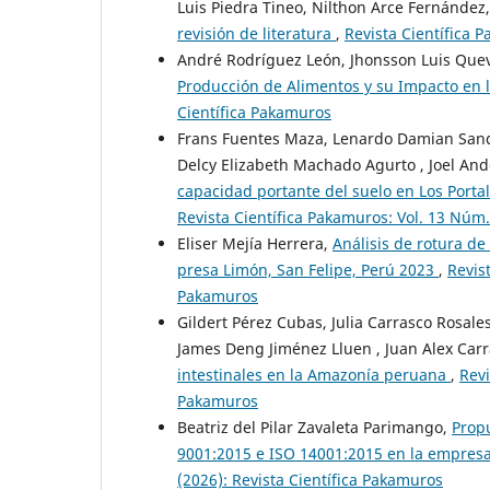
Luis Piedra Tineo, Nilthon Arce Fernández
revisión de literatura
,
Revista Científica 
André Rodríguez León, Jhonsson Luis Que
Producción de Alimentos y su Impacto en 
Científica Pakamuros
Frans Fuentes Maza, Lenardo Damian Sandov
Delcy Elizabeth Machado Agurto , Joel An
capacidad portante del suelo en Los Porta
Revista Científica Pakamuros: Vol. 13 Núm.
Eliser Mejía Herrera,
Análisis de rotura de
presa Limón, San Felipe, Perú 2023
,
Revis
Pakamuros
Gildert Pérez Cubas, Julia Carrasco Rosale
James Deng Jiménez Lluen , Juan Alex Carr
intestinales en la Amazonía peruana
,
Revi
Pakamuros
Beatriz del Pilar Zavaleta Parimango,
Prop
9001:2015 e ISO 14001:2015 en la empres
(2026): Revista Científica Pakamuros