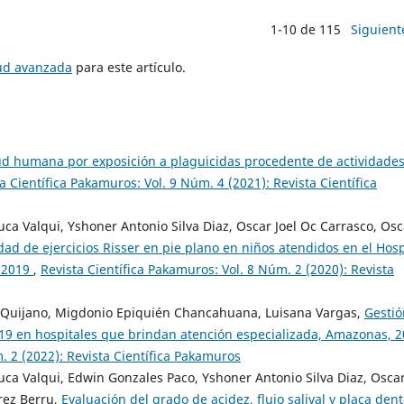
1-10 de 115
Siguient
tud avanzada
para este artículo.
lud humana por exposición a plaguicidas procedente de actividade
a Científica Pakamuros: Vol. 9 Núm. 4 (2021): Revista Científica
ca Valqui, Yshoner Antonio Silva Diaz, Oscar Joel Oc Carrasco, Osc
idad de ejercicios Risser en pie plano en niños atendidos en el Hosp
- 2019
,
Revista Científica Pakamuros: Vol. 8 Núm. 2 (2020): Revista
a Quijano, Migdonio Epiquién Chancahuana, Luisana Vargas,
Gestió
d-19 en hospitales que brindan atención especializada, Amazonas, 
. 2 (2022): Revista Científica Pakamuros
uca Valqui, Edwin Gonzales Paco, Yshoner Antonio Silva Diaz, Osca
rez Berru,
Evaluación del grado de acidez, flujo salival y placa dent