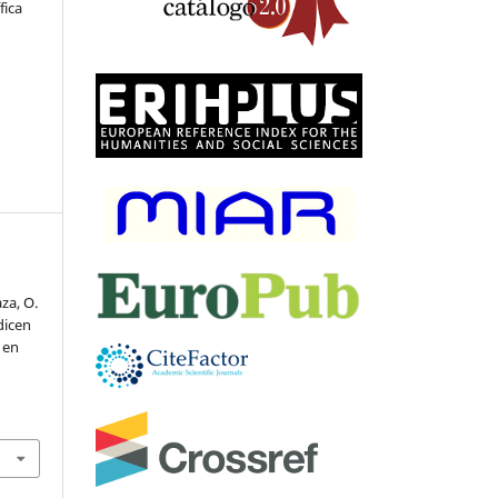
fica
aza, O.
dicen
 en