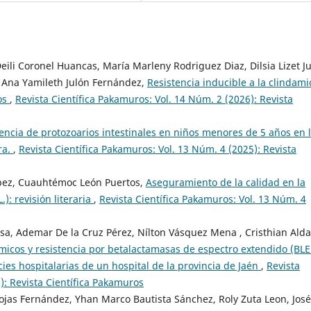
eili Coronel Huancas, María Marleny Rodriguez Diaz, Dilsia Lizet Ju
, Ana Yamileth Julón Fernández,
Resistencia inducible a la clindami
os
,
Revista Científica Pakamuros: Vol. 14 Núm. 2 (2026): Revista
encia de protozoarios intestinales en niños menores de 5 años en 
ra.
,
Revista Científica Pakamuros: Vol. 13 Núm. 4 (2025): Revista
López, Cuauhtémoc León Puertos,
Aseguramiento de la calidad en la
: revisión literaria
,
Revista Científica Pakamuros: Vol. 13 Núm. 4
osa, Ademar De la Cruz Pérez, Nílton Vásquez Mena , Cristhian Alda
ámicos y resistencia por betalactamasas de espectro extendido (BLE
ies hospitalarias de un hospital de la provincia de Jaén
,
Revista
): Revista Científica Pakamuros
Rojas Fernández, Yhan Marco Bautista Sánchez, Roly Zuta Leon, José