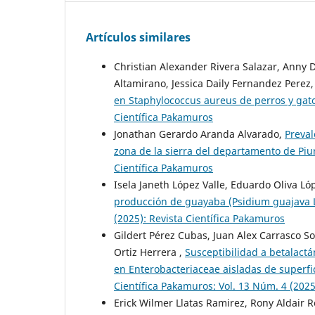
Artículos similares
Christian Alexander Rivera Salazar, Anny D
Altamirano, Jessica Daily Fernandez Perez
en Staphylococcus aureus de perros y gat
Científica Pakamuros
Jonathan Gerardo Aranda Alvarado,
Preval
zona de la sierra del departamento de Piu
Científica Pakamuros
Isela Janeth López Valle, Eduardo Oliva 
producción de guayaba (Psidium guajava L.)
(2025): Revista Científica Pakamuros
Gildert Pérez Cubas, Juan Alex Carrasco S
Ortiz Herrera ,
Susceptibilidad a betalact
en Enterobacteriaceae aisladas de superfic
Científica Pakamuros: Vol. 13 Núm. 4 (2025
Erick Wilmer Llatas Ramirez, Rony Aldair 