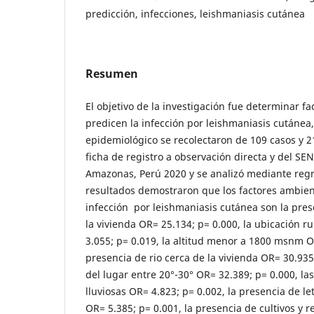
predicción, infecciones, leishmaniasis cutánea
Resumen
El objetivo de la investigación fue determinar f
predicen la infección por leishmaniasis cutánea,
epidemiológico se recolectaron de 109 casos y 2
ficha de registro a observación directa y del SE
Amazonas, Perú 2020 y se analizó mediante regre
resultados demostraron que los factores ambien
infección por leishmaniasis cutánea son la pre
la vivienda OR= 25.134; p= 0.000, la ubicación ru
3.055; p= 0.019, la altitud menor a 1800 msnm OR
presencia de rio cerca de la vivienda OR= 30.93
del lugar entre 20°-30° OR= 32.389; p= 0.000, l
lluviosas OR= 4.823; p= 0.002, la presencia de le
OR= 5.385; p= 0.001, la presencia de cultivos y r