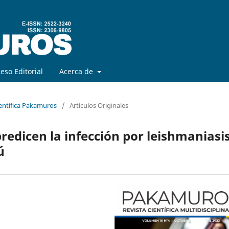
eso Editorial
Acerca de
ientífica Pakamuros
/
Artículos Originales
redicen la infección por leishmaniasi
ú