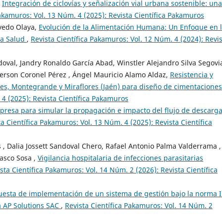
,
Integración de ciclovías y señalización vial urbana sostenible: una
Pakamuros: Vol. 13 Núm. 4 (2025): Revista Científica Pakamuros
vedo Olaya,
Evolución de la Alimentación Humana: Un Enfoque en 
la Salud
,
Revista Científica Pakamuros: Vol. 12 Núm. 4 (2024): Revi
al, Jandry Ronaldo García Abad, Winstler Alejandro Silva Segovia
derson Coronel Pérez , Ángel Mauricio Alamo Aldaz,
Resistencia y
les, Montegrande y Miraflores (Jaén) para diseño de cimentacione
 4 (2025): Revista Científica Pakamuros
 presa para simular la propagación e impacto del flujo de descarga
ta Científica Pakamuros: Vol. 13 Núm. 4 (2025): Revista Científica
s , Dalia Jossett Sandoval Chero, Rafael Antonio Palma Valderrama ,
asco Sosa ,
Vigilancia hospitalaria de infecciones parasitarias
sta Científica Pakamuros: Vol. 14 Núm. 2 (2026): Revista Científica
uesta de implementación de un sistema de gestión bajo la norma 
a AP Solutions SAC
,
Revista Científica Pakamuros: Vol. 14 Núm. 2